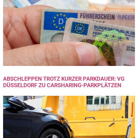
ABSCHLEPPEN TROTZ KURZER PARKDAUER: VG
DÜSSELDORF ZU CARSHARING-PARKPLÄTZEN