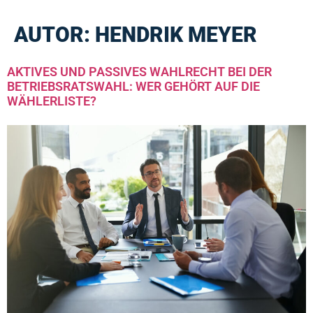
AUTOR:
HENDRIK MEYER
AKTIVES UND PASSIVES WAHLRECHT BEI DER
BETRIEBSRATSWAHL: WER GEHÖRT AUF DIE
WÄHLERLISTE?