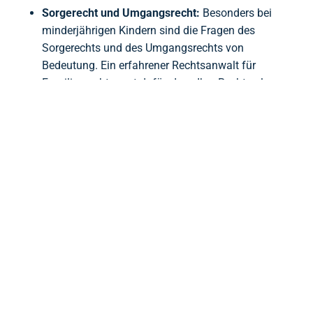
Sorgerecht und Umgangsrecht:
Besonders bei
minderjährigen Kindern sind die Fragen des
Sorgerechts und des Umgangsrechts von
Bedeutung. Ein erfahrener Rechtsanwalt für
Familienrecht sorgt dafür, dass Ihre Rechte als
Elternteil gewahrt bleiben und eine
einvernehmliche Lösung im besten Interesse
des Kindes gefunden wird.
Vermögensaufteilung:
Bei einer Scheidung ist
die Vermögensaufteilung ein wichtiger Aspekt.
Ein
Rechtsanwalt bei einer Scheidung für
Berlin Pankow
hilft Ihnen, die Vermögenswerte
korrekt zu ermitteln und eine faire Aufteilung zu
erreichen.
IHR RECHTSANWALT BEI SCHEIDUNG FÜR
BERLIN PANKOW