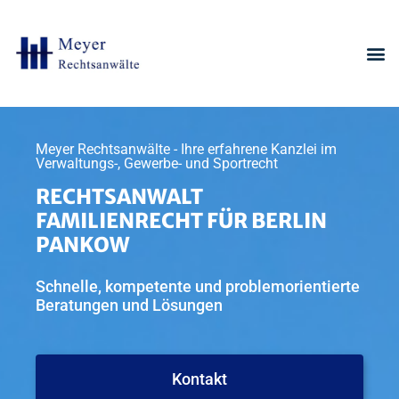
Meyer Rechtsanwälte - Ihre erfahrene Kanzlei im
Verwaltungs-, Gewerbe- und Sportrecht
RECHTSANWALT
FAMILIENRECHT FÜR BERLIN
PANKOW
Schnelle, kompetente und problemorientierte
Beratungen und Lösungen
Kontakt