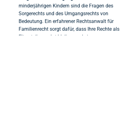
minderjährigen Kindern sind die Fragen des
Sorgerechts und des Umgangsrechts von
Bedeutung. Ein erfahrener Rechtsanwalt für
Familienrecht sorgt dafür, dass Ihre Rechte als
Elternteil gewahrt bleiben und eine
einvernehmliche Lösung im besten Interesse
des Kindes gefunden wird.
Vermögensaufteilung:
Bei einer Scheidung ist
die Vermögensaufteilung ein wichtiger Aspekt.
Ein
Rechtsanwalt bei einer Scheidung für
Reinickendorf
hilft Ihnen, die Vermögenswerte
korrekt zu ermitteln und eine faire Aufteilung zu
erreichen.
IHR RECHTSANWALT BEI SCHEIDUNG FÜR
REINICKENDORF