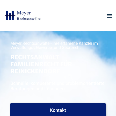
Meyer Rechtsanwälte - Ihre erfahrene Kanzlei im
Verwaltungs-, Gewerbe- und Sportrecht
RECHTSANWALT
FAMILIENRECHT FÜR
REINICKENDORF
Schnelle, kompetente und problemorientierte
Beratungen und Lösungen
Kontakt