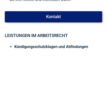
Kontakt
LEISTUNGEN IM ARBEITSRECHT
Kündigungsschutzklagen und Abfindungen
Wenn Sie eine Kündigung erhalten haben, ist
schnelles Handeln erforderlich. Wir prüfen die
Rechtmäßigkeit der Kündigung und setzen uns
für Ihre Rechte ein – mit dem Ziel, eine faire
Abfindung zu erzielen oder die Kündigung
rückgängig zu machen.
Arbeitsverträge und Vertragsgestaltung
Lassen Sie Ihren Arbeitsvertrag von uns prüfen.
Wir klären Sie über mögliche Fallstricke auf und