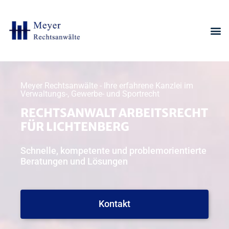
Meyer Rechtsanwälte - Ihre erfahrene Kanzlei im
Verwaltungs-, Gewerbe- und Sportrecht
RECHTSANWALT ARBEITSRECHT
FÜR LICHTENBERG
Schnelle, kompetente und problemorientierte
Beratungen und Lösungen
Kontakt