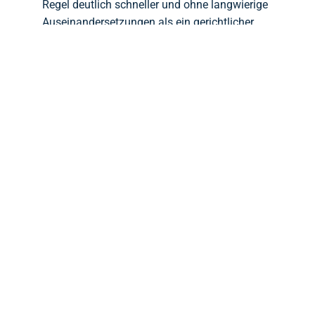
Regel deutlich schneller und ohne langwierige
Auseinandersetzungen als ein gerichtlicher
Rosenkrieg.
In vielen Fällen reduziert sich die
Scheidungsdauer um mehrere Monate.
Wie lange das Verfahren bei dem zuständigen
Familiengericht in Ihrem Fall dauert, variiert je
nach Auslastung und individuellen
Gegebenheiten.
Ich als Rechtsanwalt für Familienrecht berate Sie
gerne und gebe Ihnen eine realistische
Einschätzung, mit welcher Dauer Sie in Ihrem
speziellen Fall rechnen können.
Kontakt